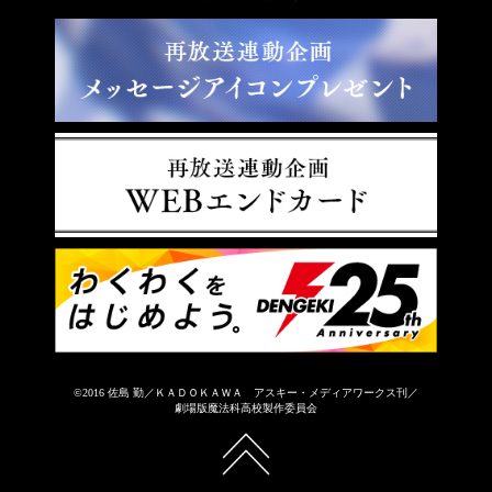
©2016 佐島 勤／ＫＡＤＯＫＡＷＡ アスキー・メディアワークス刊／
劇場版魔法科高校製作委員会