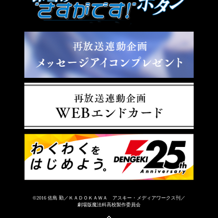
©2016 佐島 勤／ＫＡＤＯＫＡＷＡ アスキー・メディアワークス刊／
劇場版魔法科高校製作委員会