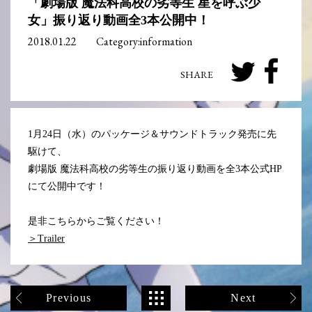
「劇場版 魔法科高校の劣等生 星を呼ぶ少
女」振り返り動画全3本公開中！
2018.01.22
Category:information
1月24日（水）のパッケージ＆サウンドトラック発売に先
駆けて、
劇場版 魔法科高校の劣等生の振り返り動画を全3本公式HP
にて公開中です！
是非こちらからご覧ください！
＞Trailer
Previous
Next