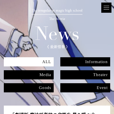
ALL
Information
Media
Theater
Goods
Event