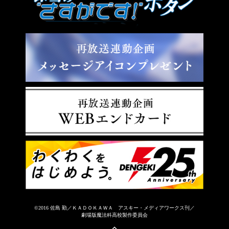
©2016 佐島 勤／ＫＡＤＯＫＡＷＡ アスキー・メディアワークス刊／
劇場版魔法科高校製作委員会