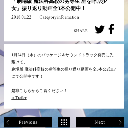
「劇場版 魔法科高校の劣等生 星を呼ぶ少
女」振り返り動画全3本公開中！
2018.01.22
Category:information
1月24日（水）のパッケージ＆サウンドトラック発売に先
駆けて、
劇場版 魔法科高校の劣等生の振り返り動画を全3本公式HP
にて公開中です！
是非こちらからご覧ください！
＞Trailer
Previous
Next