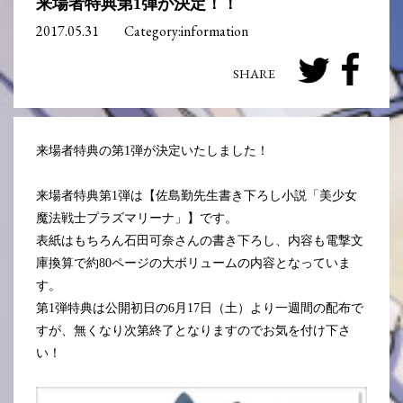
来場者特典第1弾が決定！！
2017.05.31
Category:information
来場者特典の第1弾が決定いたしました！
来場者特典第1弾は【佐島勤先生書き下ろし小説「美少女
魔法戦士プラズマリーナ」】です。
表紙はもちろん石田可奈さんの書き下ろし、内容も電撃文
庫換算で約80ページの大ボリュームの内容となっていま
す。
第1弾特典は公開初日の6月17日（土）より一週間の配布で
すが、無くなり次第終了となりますのでお気を付け下さ
い！