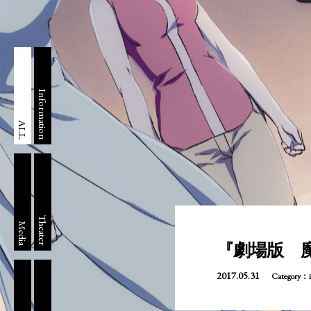
Information
ALL
Theater
Media
『劇場版 
2017.05.31
Category：i