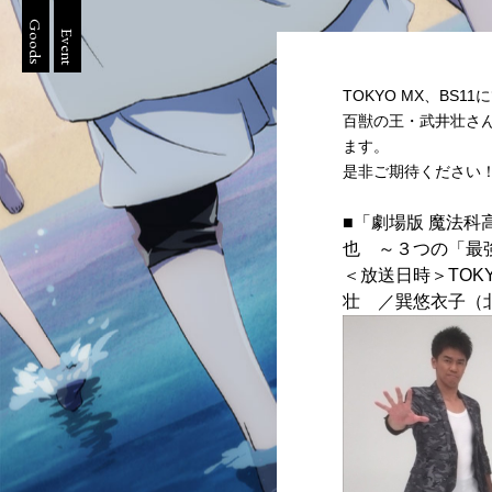
Goods
Event
TOKYO MX、BS
百獣の王・武井壮さ
ます。
是非ご期待ください
■「劇場版 魔法
也
～３つの「最強
＜放送日時＞TOKY
壮 ／巽悠衣子（