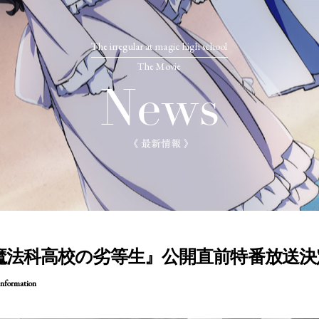
The irregular at magic high school
The Movie
魔法科高校の劣等生』公開直前特番放送決
nformation