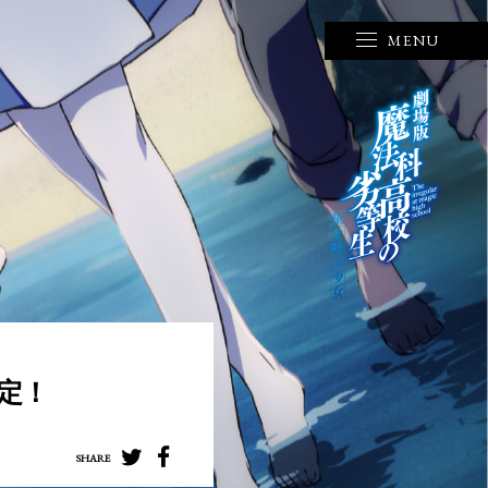
MENU
定！
SHARE