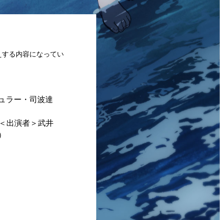
えする内容になってい
ュラー・司波達
0～＜出演者＞武井
家）