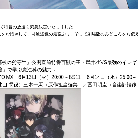
11にて特番の放送も緊急決定いたしました！
んをお招きして、司波達也の最強ぶり、そして劇場版のみどころをお伝
！
科高校の劣等生」公開直前特番
百獣の王・武井壮VS
最強のイレギ
」で学ぶ魔法科の魅力～
O MX：6月13日（火）20:00～BS11： 6月14日（水）25:0
北山 雫役）三木一馬（原作担当編集）／冨田明宏（音楽評論