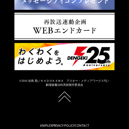
©2016 佐島 勤／ＫＡＤＯＫＡＷＡ アスキー・メディアワークス刊／
劇場版魔法科高校製作委員会
ANIPLEX
PRIVACY POLICY
CONTACT