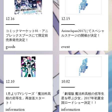
12.16
12.15
コミックマーケット91・アニ
AnimeJapan2017にてスペシャ
プレックスブースにて限定前
ルステージの開催が決定！
売券発売決定！
goods
event
12.10
10.02
1月よりTVシリーズ「魔法科高
「劇場版 魔法科高校の劣等生
校の劣等生」再放送スター
星を呼ぶ少女」2017年初夏全
ト！
国ロードショー決定！！
information
information