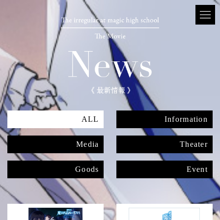
ALL
Information
Media
Theater
Goods
Event